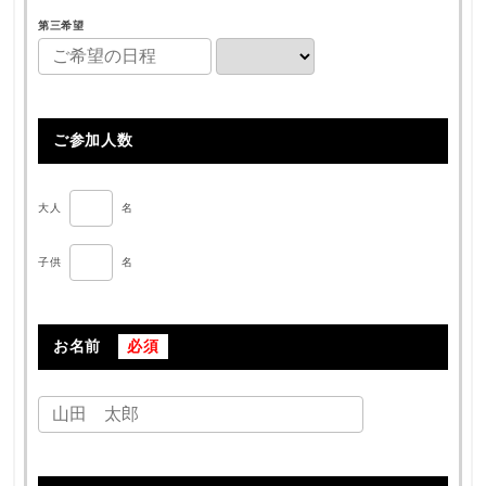
第三希望
ご参加人数
大人
名
子供
名
お名前
必須