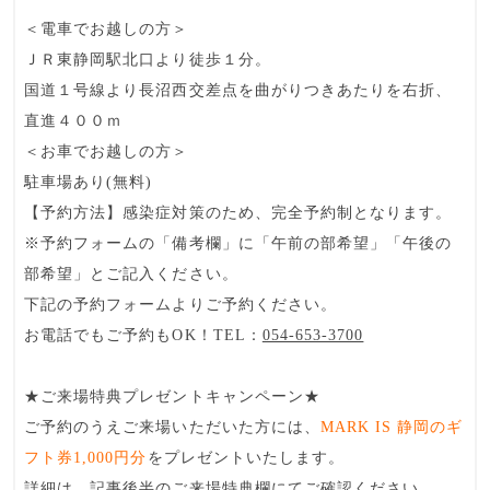
＜電車でお越しの方＞
ＪＲ東静岡駅北口より徒歩１分。
国道１号線より長沼西交差点を曲がりつきあたりを右折、
直進４００ｍ
＜お車でお越しの方＞
駐車場あり(無料)
【予約方法】感染症対策のため、
完全予約制
となります。
※予約フォームの「備考欄」に「午前の部希望」「午後の
部希望」とご記入ください。
下記の予約フォームよりご予約ください。
お電話でもご予約もOK！TEL：
054-653-3700
★ご来場特典プレゼントキャンペーン★
ご予約のうえご来場いただいた方には、
MARK IS 静岡のギ
フト券1,000円分
をプレゼントいたします。
詳細は、記事後半のご来場特典欄にてご確認ください。