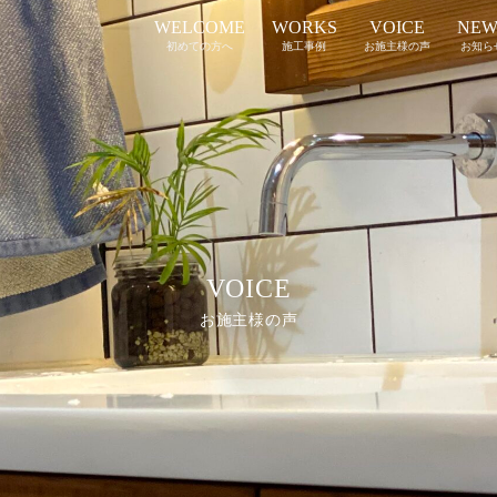
WELCOME
WORKS
VOICE
NEW
初めての方へ
施工事例
お施主様の声
お知ら
VOICE
お施主様の声