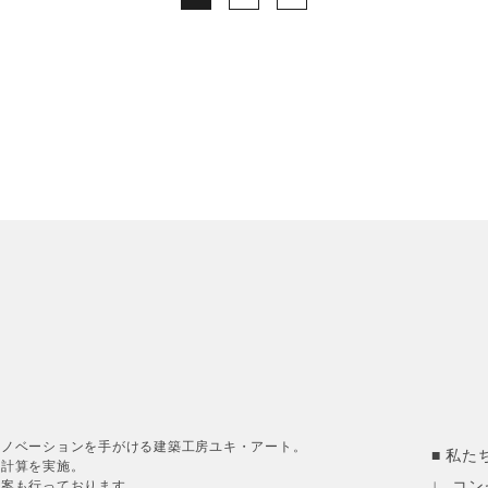
リノベーションを手がける建築工房ユキ・アート。
私た
造計算を実施。
提案も行っております。
コン