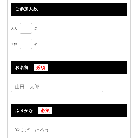
ご参加人数
大人
名
子供
名
お名前
必須
ふりがな
必須