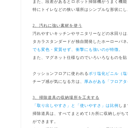
また、段差があるとロボット掃除機がうまく機能
特にトイレなどの狭い場所はシンプルな形状にし
2、汚れに強い素材を使う
汚れやすいキッチンやサニタリーなどの水回りは
タカラスタンダードが独自開発したホーローパネ
でも変色・変質せず、衝撃にも強いのが特徴。
また、
マグネット仕様
なのでいろいろなものを貼
クッションフロアに使われる
ポリ塩化ビニル（塩
チープ感が気になる方は、
厚みがある「フロアタ
3、掃除道具の収納場所を工夫する
「取り出しやすさ」と「使いやすさ」は比例
しま
掃除道具は、すべてまとめて1カ所に収納しがち
ができます。