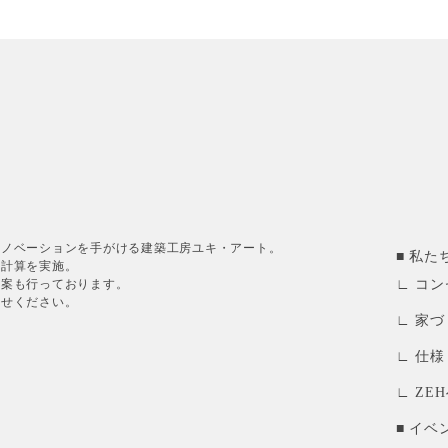
リノベーションを手がける建築工房ユキ・アート。
私た
造計算を実施。
提案も行っております。
コン
任せください。
家づ
仕様
ZE
イベ