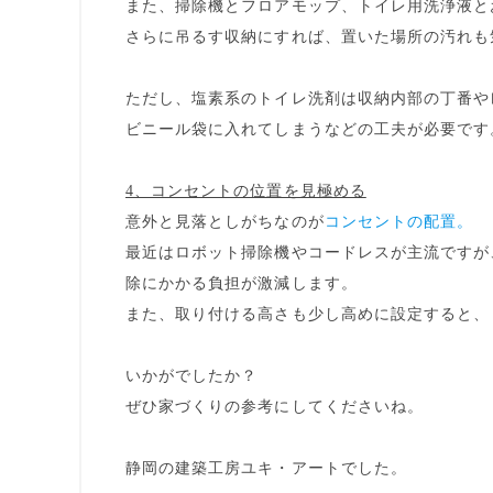
また、掃除機とフロアモップ、トイレ用洗浄液と
さらに吊るす収納にすれば、置いた場所の汚れも
ただし、塩素系のトイレ洗剤は収納内部の丁番や
ビニール袋に入れてしまうなどの工夫が必要です
4、コンセントの位置を見極める
意外と見落としがちなのが
コンセントの配置。
最近はロボット掃除機やコードレスが主流ですが
除にかかる負担が激減
します。
また、取り付ける高さも少し高めに設定すると、
いかがでしたか？
ぜひ家づくりの参考にしてくださいね。
静岡の建築工房ユキ・アート
でした。