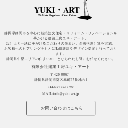
静岡県静岡市を中心に新築注文住宅・リフォーム・リノベーションを
手がける建築工房ユキ・アート。
設計士と一緒に手がけるこだわりの住まい。全棟構造計算を実施。
お客様へのヒアリングをもとに動線設計やデザイン提案も行っており
ます。
静岡県中部エリアの住まいのことならわたし達にお任せください。
有限会社建築工房ユキ・アート
〒420-0067
静岡県静岡市葵区幸町27番地の1
TEL:054-653-3700
MAIL:info@yuki-art.jp
お問い合わせはこちら