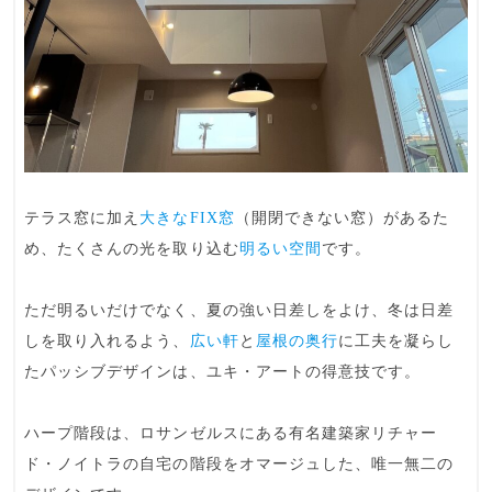
テラス窓に加え
大きなFIX窓
（開閉できない窓）があるた
め、たくさんの光を取り込む
明るい空間
です。
ただ明るいだけでなく、夏の強い日差しをよけ、冬は日差
しを取り入れるよう、
広い軒
と
屋根の奥行
に工夫を凝らし
た
パッシブデザイン
は、ユキ・アートの得意技です。
ハープ階段
は、ロサンゼルスにある有名建築家リチャー
ド・ノイトラの自宅の階段をオマージュした、唯一無二の