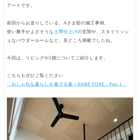
アート
です。
前回からお送りしている、
Aさま邸
の施工事例。
使い勝手がよさそうな
土間仕上げ
の
玄関
や、スタイリッシ
ュな
パウダールーム
など、見どころ満載でしたね。
今回は、リビングや2階についてご紹介します。
こちらもぜひご覧ください
「おしゃれな暮らしを奏でる家～HARP TONE」Part.1