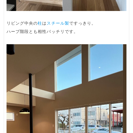
リビング中央の
柱
は
スチール製
ですっきり。
ハープ階段とも相性バッチリです。